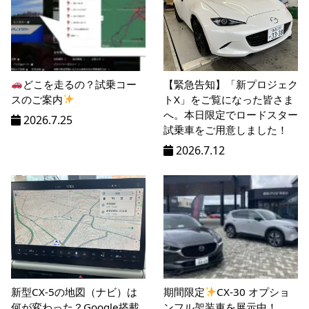
どこを走るの？試乗コー
【緊急告知】「新プロジェク
スのご案内
トX」をご覧になった皆さま
へ。本日限定でロードスター
2026.7.25
試乗車をご用意しました！
2026.7.12
新型CX-5の地図（ナビ）は
期間限定
CX-30 オプショ
何が変わった？Google搭載
ンフル架装車を展示中！