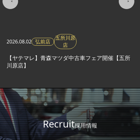
五所川原
弘前店
2026.
08.02
店
【ヤテマレ】青森マツダ中古車フェア開催【五所
川原店】
Recruit
採用情報