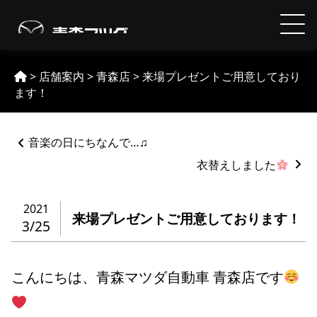
Skip
to
【MAZDA】青森マツダ
content
>
店舗案内
>
青森店
>
来場プレゼントご用意しており
ます！
ペ
音楽の日にちなんで…♫
ー
ジ
衣替えしました
ネ
ー
2021
シ
来場プレゼントご用意しております！
3/25
ョ
ン
%title
こんにちは、青森マツダ自動車 青森店です