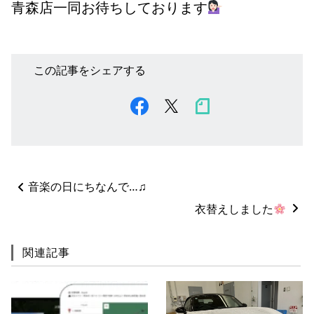
青森店一同お待ちしております
この記事をシェアする
ペ
音楽の日にちなんで…♫
ー
ジ
衣替えしました
ネ
ー
関連記事
シ
ョ
ン
%title