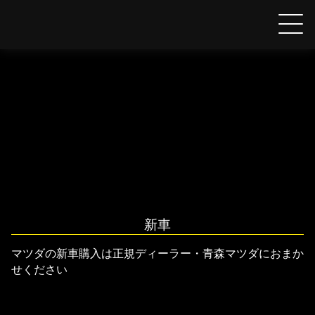
【MAZDA】青森マツダ
Skip
to
content
新車
マツダの新車購入は正規ディーラー・青森マツダにおまか
せください