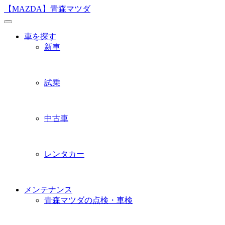
Skip
【MAZDA】青森マツダ
to
content
車を探す
新車
試乗
中古車
レンタカー
メンテナンス
青森マツダの点検・車検