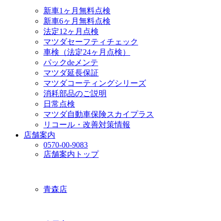
新車1ヶ月無料点検
新車6ヶ月無料点検
法定12ヶ月点検
マツダセーフティチェック
車検（法定24ヶ月点検）
パックdeメンテ
マツダ延長保証
マツダコーティングシリーズ
消耗部品のご説明
日常点検
マツダ自動車保険スカイプラス
リコール・改善対策情報
店舗案内
0570-00-9083
店舗案内トップ
青森店