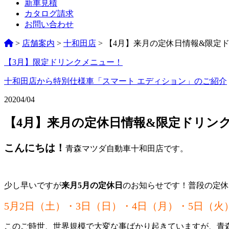
新車見積
カタログ請求
お問い合わせ
>
店舗案内
>
十和田店
>
【4月】来月の定休日情報&限定
【3月】限定ドリンクメニュー！
ペ
ー
十和田店から特別仕様車「スマート エディション」のご紹介
ジ
2020
4/04
ネ
【4月】来月の定休日情報&限定ドリン
ー
シ
こんにちは！
青森マツダ自動車十和田店です。
ョ
ン
少し早いですが
来月5月の定休日
のお知らせです！普段の定休
%title
5月2日（土）・3日（日）・4日（月）・5日（火
このご時世、世界規模で大変な事ばかり起きていますが、青