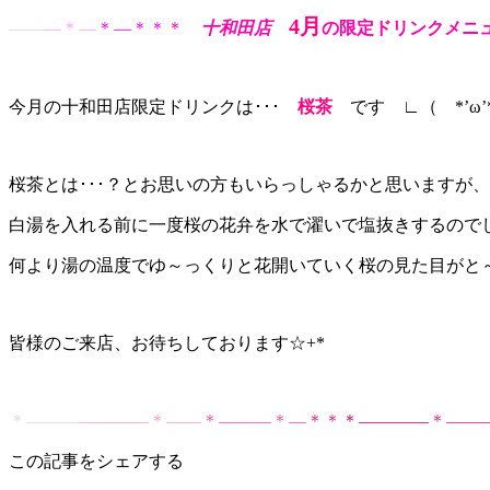
4月
——
—＊—
＊—＊＊
＊
十和田店
の限定ドリンクメニ
今月の十和田店限定ドリンクは･･･
桜茶
です ∟（ *’ω
桜茶とは･･･？とお思いの方もいらっしゃるかと思いますが
白湯を入れる前に一度桜の花弁を水で濯いで塩抜きするのでし
何より湯の温度でゆ～っくりと花開いていく桜の見た目がと
皆様のご来店、お待ちしております☆+*
＊———
————＊——
＊———＊—
＊＊
＊————
＊——
この記事をシェアする