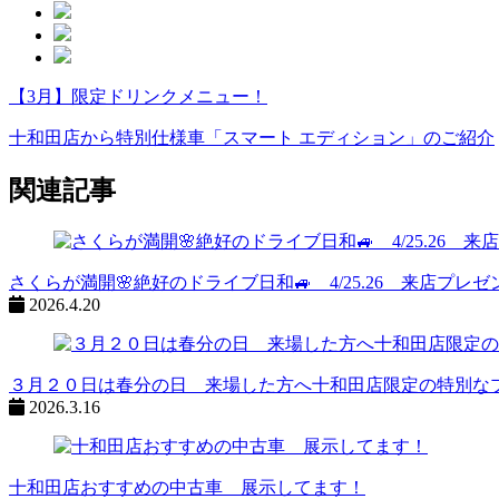
【3月】限定ドリンクメニュー！
ペ
ー
十和田店から特別仕様車「スマート エディション」のご紹介
ジ
関連記事
ネ
ー
シ
さくらが満開🌸絶好のドライブ日和🚙 4/25.26 来店プレ
2026.4.20
ョ
ン
%title
３月２０日は春分の日 来場した方へ十和田店限定の特別な
2026.3.16
十和田店おすすめの中古車 展示してます！