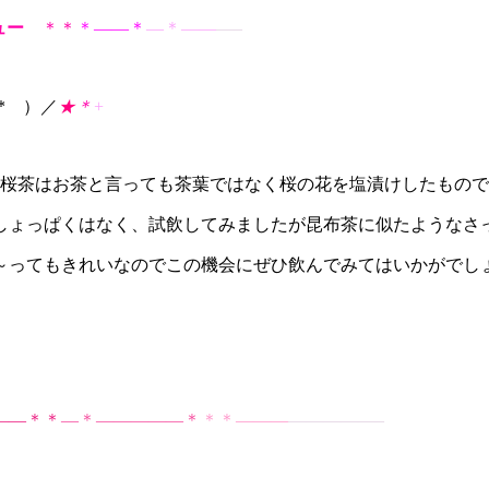
ュー
＊＊
＊——＊
—＊——
—–
’* ）／
★
＊
+
、桜茶はお茶と言っても茶葉ではなく桜の花を塩漬けしたもので
ょっぱくはなく、試飲してみましたが昆布茶に似たようなさっぱり
～ってもきれいなのでこの機会にぜひ飲んでみてはいかがでし
——＊＊
—＊—————＊
＊＊———
—————–