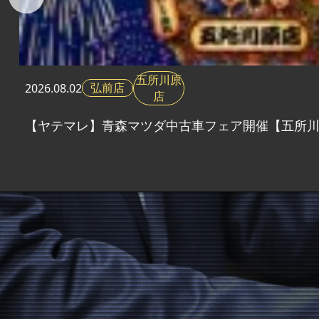
五所川原
弘前店
2026.
08.02
店
【ヤテマレ】青森マツダ中古車フェア開催【五所