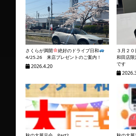
ョ
ン
%title
さくらが満開
絶好のドライブ日和
３月２０
4/25.26 来店プレゼントのご案内！
和田店限
です
2026.4.20
2026.
秋の大展示会 Part2
秋の大展示