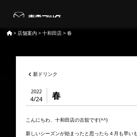
Skip
to
【MAZDA】青森マツダ
content
>
店舗案内
>
十和田店
>
春
ペ
新ドリンク
ー
ジ
ネ
2022
春
ー
4/24
シ
ョ
ン
こんにちわ、十和田店の古舘です(^^)
%title
新しいシーズンが始まったと思ったら４月も早い