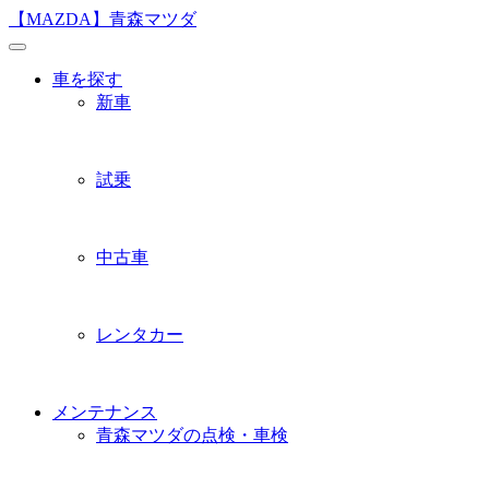
Skip
【MAZDA】青森マツダ
to
content
車を探す
新車
試乗
中古車
レンタカー
メンテナンス
青森マツダの点検・車検