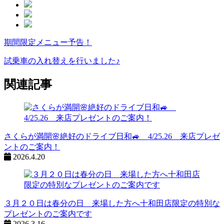
期間限定メニュー予告！
ペ
ー
試乗車の入れ替えを行いました♪
ジ
関連記事
ネ
ー
シ
さくらが満開🌸絶好のドライブ日和🚙 4/25.26 来店プレゼ
ョ
ントのご案内！
ン
2026.4.20
%title
３月２０日は春分の日 来場した方へ十和田店限定の特別な
プレゼントのご案内です
2026.3.16