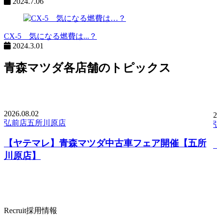
2024.7.06
CX-5 気になる燃費は...？
2024.3.01
青森マツダ各店舗のトピックス
2026.
08.02
2
弘前店
五所川原店
【ヤテマレ】青森マツダ中古車フェア開催【五所
川原店】
Recruit
採用情報