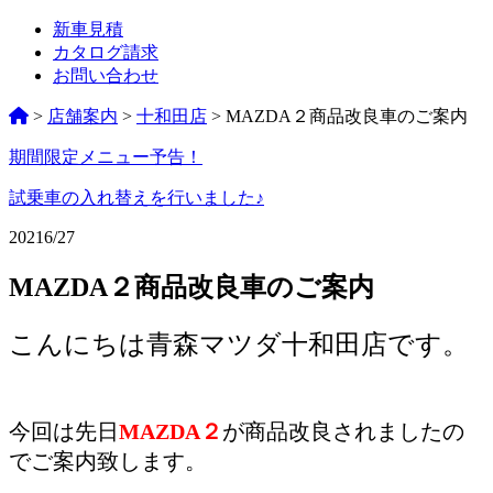
新車見積
カタログ請求
お問い合わせ
>
店舗案内
>
十和田店
>
MAZDA２商品改良車のご案内
期間限定メニュー予告！
ペ
ー
試乗車の入れ替えを行いました♪
ジ
2021
6/27
ネ
MAZDA２商品改良車のご案内
ー
シ
こんにちは青森マツダ十和田店です。
ョ
ン
今回は先日
MAZDA２
が商品改良されましたの
%title
でご案内致します。