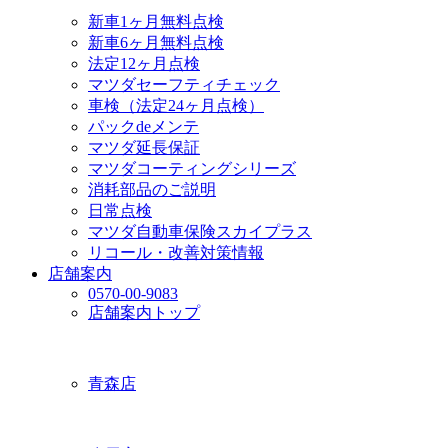
新車1ヶ月無料点検
新車6ヶ月無料点検
法定12ヶ月点検
マツダセーフティチェック
車検（法定24ヶ月点検）
パックdeメンテ
マツダ延長保証
マツダコーティングシリーズ
消耗部品のご説明
日常点検
マツダ自動車保険スカイプラス
リコール・改善対策情報
店舗案内
0570-00-9083
店舗案内トップ
青森店