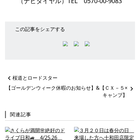
（ナビダイヤル）TEL 0570-00-9083
この記事をシェアする
ペ
桜道とロードスター
ー
ジ
【ゴールデンウィーク休暇のお知らせ】&【ＣＸ－５×
ネ
キャンプ】
ー
シ
関連記事
ョ
ン
%title