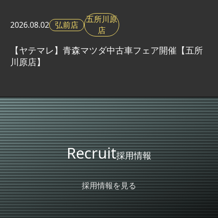
五所川原
弘前店
2026.
08.02
店
【ヤテマレ】青森マツダ中古車フェア開催【五所
川原店】
Recruit
採用情報
採用情報を見る