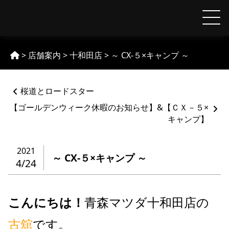
Skip
to
【MAZDA】青森マツダ
content
>
店舗案内
>
十和田店
>
～ CX-５×キャンプ ～
ペ
桜道とロードスター
ー
ジ
【ゴールデンウィーク休暇のお知らせ】&【ＣＸ－５×
ネ
キャンプ】
ー
シ
2021
ョ
～ CX-５×キャンプ ～
4/24
ン
%title
こんにちは！
青森マツダ十和田店の
古舘
です。