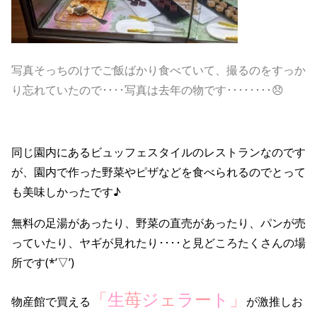
写真そっちのけでご飯ばかり食べていて、撮るのをすっか
り忘れていたので････写真は去年の物です････････😞
同じ園内にあるビュッフェスタイルのレストランなのです
が、園内で作った野菜やピザなどを食べられるのでとって
も美味しかったです♪
無料の足湯があったり、野菜の直売があったり、パンが売
っていたり、ヤギが見れたり････と見どころたくさんの場
所です(*’▽’)
「
生
苺
ジ
ェ
ラ
ー
ト
」
物産館で買える
が激推しお