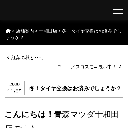
Skip
to
【MAZDA】青森マツダ
content
>
店舗案内
>
十和田店
>
冬！タイヤ交換はお済みでし
ょうか？
ペ
紅葉の秋と･･･。
ー
ジ
ユ～～ノスコスモ🚙展示中！
ネ
ー
2020
シ
冬！タイヤ交換はお済みでしょうか？
11/05
ョ
ン
%title
こんにちは！
青森マツダ十和田