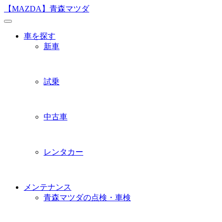
Skip
【MAZDA】青森マツダ
to
content
車を探す
新車
試乗
中古車
レンタカー
メンテナンス
青森マツダの点検・車検