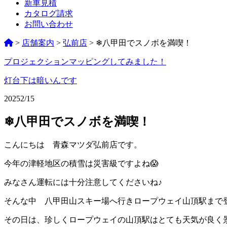
新車見積
カタログ請求
お問い合わせ
>
店舗案内
>
弘前店
>
❄八甲田でスノボを満喫！
プロジェクションマッピングしてみました！
ペ
ー
灯台下は暗いんです
ジ
2025
2/15
ネ
❄八甲田でスノボを満喫！
ー
シ
こんにちは 青森マツダ弘前店です。
ョ
今年の津軽地区の積雪は災害級ですよね😱
ン
みなさん運転には十分注意してくださいね♪
%title
そんな中 八甲田山スキー場へ行きロープウェイ山頂駅まで登
その日は、珍しくロープウェイの山頂駅はとても天気が良く