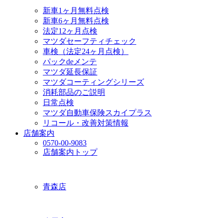
新車1ヶ月無料点検
新車6ヶ月無料点検
法定12ヶ月点検
マツダセーフティチェック
車検（法定24ヶ月点検）
パックdeメンテ
マツダ延長保証
マツダコーティングシリーズ
消耗部品のご説明
日常点検
マツダ自動車保険スカイプラス
リコール・改善対策情報
店舗案内
0570-00-9083
店舗案内トップ
青森店