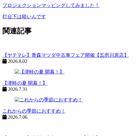
プロジェクションマッピングしてみました！
ペ
ー
灯台下は暗いんです
ジ
関連記事
ネ
ー
シ
【ヤテマレ】青森マツダ中古車フェア開催【五所川原店】
2026.8.02
ョ
ン
%title
【津軽の夏 開幕！】
2026.7.31
これからの季節におすすめ！
2026.7.06