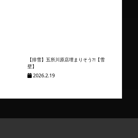
【排雪】五所川原店埋まりそう?!【雪
壁】
2026.2.19