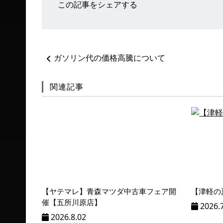
この記事をシェアする
ペ
ガソリン代の価格高騰について
ー
ジ
ネ
関連記事
ー
シ
ョ
ン
%title
【ヤテマレ】青森マツダ中古車フェア開
【津軽の
催【五所川原店】
2026.
2026.8.02