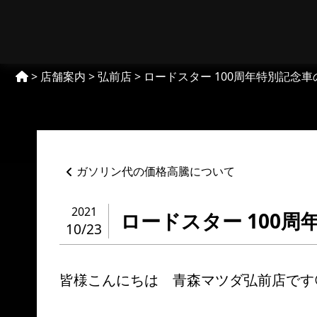
Skip
to
【MAZDA】青森マツダ
content
>
店舗案内
>
弘前店
>
ロードスター 100周年特別記念車の
ペ
ガソリン代の価格高騰について
ー
ジ
ネ
2021
ロードスター 100周
ー
10/23
シ
ョ
ン
皆様こんにちは 青森マツダ弘前店です
%title