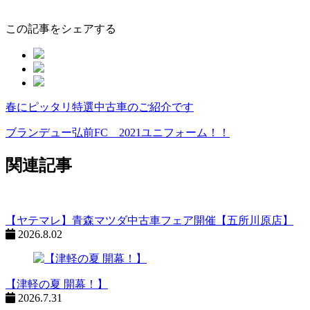
この記事をシェアする
春にピッタリ特選中古車のご紹介です
ペ
ー
ブランデュー弘前FC 2021ユニフォーム！！
ジ
関連記事
ネ
ー
シ
【ヤテマレ】青森マツダ中古車フェア開催【五所川原店】
2026.8.02
ョ
ン
%title
【津軽の夏 開幕！】
2026.7.31