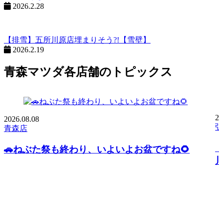
2026.2.28
【排雪】五所川原店埋まりそう?!【雪壁】
2026.2.19
青森マツダ各店舗のトピックス
2
2026.
08.08
青森店
🚗ねぶた祭も終わり、いよいよお盆ですね🌻