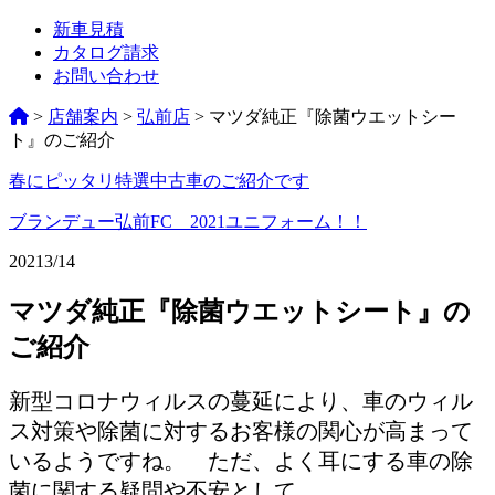
新車見積
カタログ請求
お問い合わせ
>
店舗案内
>
弘前店
>
マツダ純正『除菌ウエットシー
ト』のご紹介
春にピッタリ特選中古車のご紹介です
ペ
ー
ブランデュー弘前FC 2021ユニフォーム！！
ジ
2021
3/14
ネ
マツダ純正『除菌ウエットシート』の
ー
ご紹介
シ
ョ
新型コロナウィルスの蔓延により、車のウィル
ス対策や除菌に対するお客様の関心が高まって
ン
いるようですね。
ただ、よく耳にする車の除
%title
菌に関する疑問や不安として、