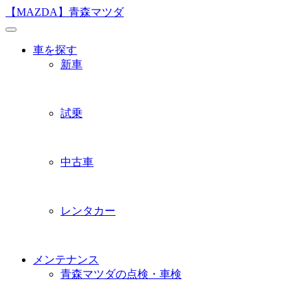
Skip
【MAZDA】青森マツダ
to
content
車を探す
新車
試乗
中古車
レンタカー
メンテナンス
青森マツダの点検・車検