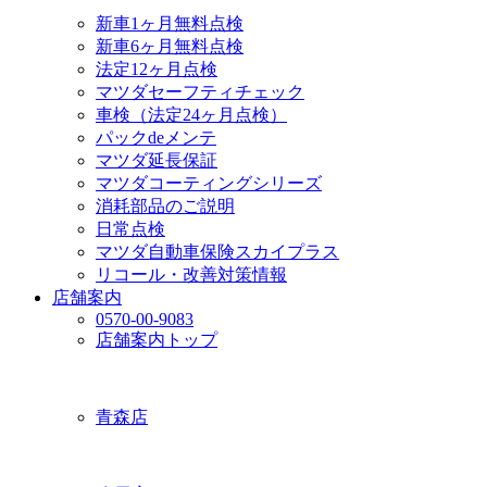
新車1ヶ月無料点検
新車6ヶ月無料点検
法定12ヶ月点検
マツダセーフティチェック
車検（法定24ヶ月点検）
パックdeメンテ
マツダ延長保証
マツダコーティングシリーズ
消耗部品のご説明
日常点検
マツダ自動車保険スカイプラス
リコール・改善対策情報
店舗案内
0570-00-9083
店舗案内トップ
青森店