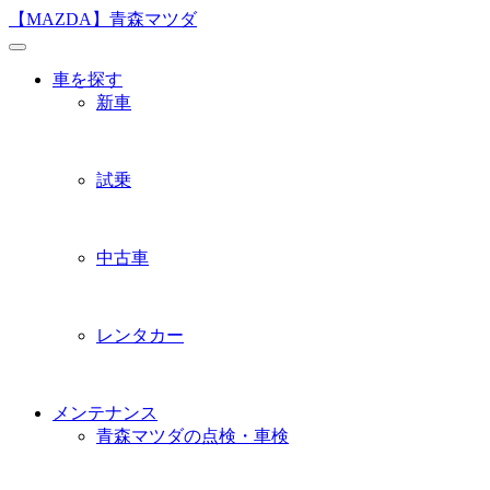
Skip
【MAZDA】青森マツダ
to
content
車を探す
新車
試乗
中古車
レンタカー
メンテナンス
青森マツダの点検・車検