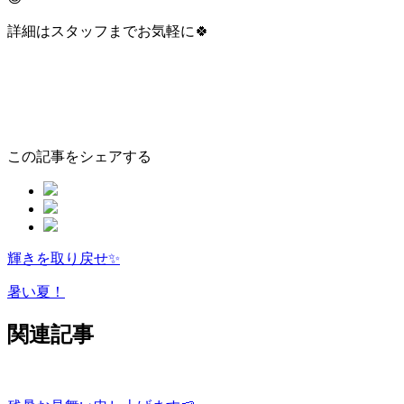
詳細はスタッフまでお気軽に🍀
この記事をシェアする
輝きを取り戻せ✨
ペ
ー
暑い夏！
ジ
関連記事
ネ
ー