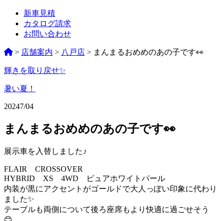
新車見積
カタログ請求
お問い合わせ
>
店舗案内
>
八戸店
>
まんまるおめめのあの子です👀
輝きを取り戻せ✨
ペ
ー
暑い夏！
ジ
2024
7/04
ネ
まんまるおめめのあの子です👀
ー
シ
展示車を入替しました♪
ョ
FLAIR CROSSOVER
HYBRID XS 4WD ピュアホワイトパール
ン
内装が黒にアクセントがゴールドで大人っぽい印象に代わり
%title
ました✨
テーブルも両側について後ろ座席もより快適に過ごせそう
😊