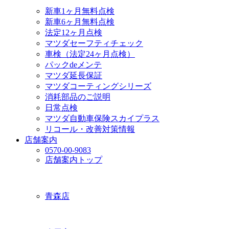
新車1ヶ月無料点検
新車6ヶ月無料点検
法定12ヶ月点検
マツダセーフティチェック
車検（法定24ヶ月点検）
パックdeメンテ
マツダ延長保証
マツダコーティングシリーズ
消耗部品のご説明
日常点検
マツダ自動車保険スカイプラス
リコール・改善対策情報
店舗案内
0570-00-9083
店舗案内トップ
青森店