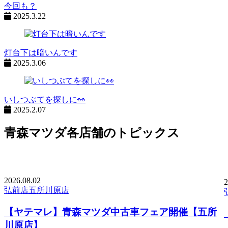
今回も？
2025.3.22
灯台下は暗いんです
2025.3.06
いしつぶてを探しに👀
2025.2.07
青森マツダ各店舗のトピックス
2026.
08.02
2
弘前店
五所川原店
【ヤテマレ】青森マツダ中古車フェア開催【五所
川原店】