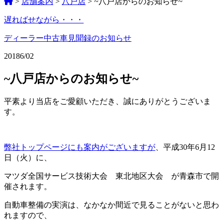
>
店舗案内
>
八戸店
>
~八戸店からのお知らせ~
遅ればせながら・・・
ペ
ー
ディーラー中古車見聞録のお知らせ
ジ
2018
6/02
ネ
~八戸店からのお知らせ~
ー
シ
平素より当店をご愛顧いただき、誠にありがとうございま
す。
ョ
ン
%title
弊社トップページにも案内がございますが
、平成30年6月12
日（火）に、
マツダ全国サービス技術大会 東北地区大会 が青森市で開
催されます。
自動車整備の実演は、なかなか間近で見ることがないと思わ
れますので、