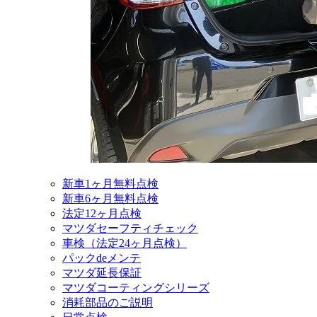
新車1ヶ月無料点検
新車6ヶ月無料点検
法定12ヶ月点検
マツダセーフティチェック
車検（法定24ヶ月点検）
パックdeメンテ
マツダ延長保証
マツダコーティングシリーズ
消耗部品のご説明