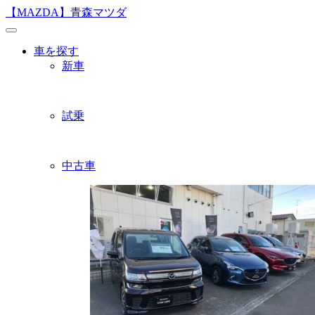
Skip
【MAZDA】青森マツダ
to
content
車を探す
新車
試乗
中古車