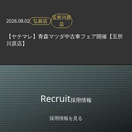
五所川原
弘前店
2026.
08.02
店
【ヤテマレ】青森マツダ中古車フェア開催【五所
川原店】
Recruit
採用情報
採用情報を見る