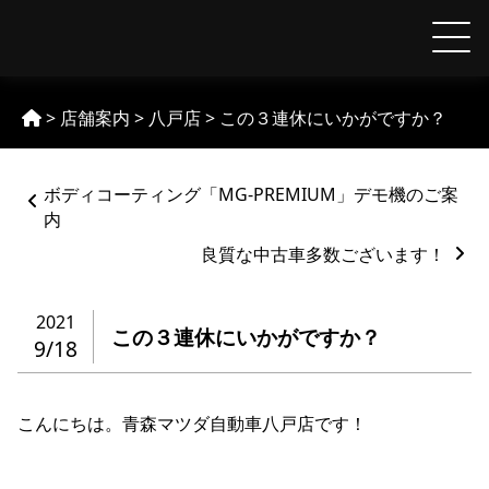
Skip
to
【MAZDA】青森マツダ
content
>
店舗案内
>
八戸店
>
この３連休にいかがですか？
ペ
ボディコーティング「MG-PREMIUM」デモ機のご案
ー
内
ジ
ネ
良質な中古車多数ございます！
ー
シ
2021
ョ
この３連休にいかがですか？
9/18
ン
%title
こんにちは。青森マツダ自動車八戸店です！