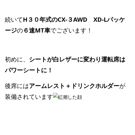
続いて
H３０年式のCX-３AWD XD-Lパッケ
ージ
の
６速MT車
でございます！
初めに、
シートが白レザーに変わり運転席は
パワーシートに！
後席には
アームレスト＋ドリンクホルダー
が
装備されています