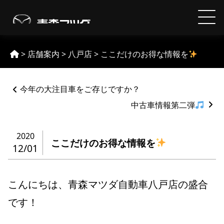
Skip
to
【MAZDA】青森マツダ
content
>
店舗案内
>
八戸店
>
ここだけのお得な情報を
ペ
今年の大注目車をご存じですか？
ー
ジ
中古車情報第二弾
ネ
ー
2020
シ
ここだけのお得な情報を
12/01
ョ
ン
%title
こんにちは、青森マツダ自動車八戸店の盛合
です！