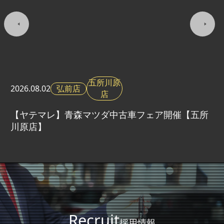
五所川原
弘前店
2026.
08.02
店
【ヤテマレ】青森マツダ中古車フェア開催【五所
川原店】
Recruit
採用情報