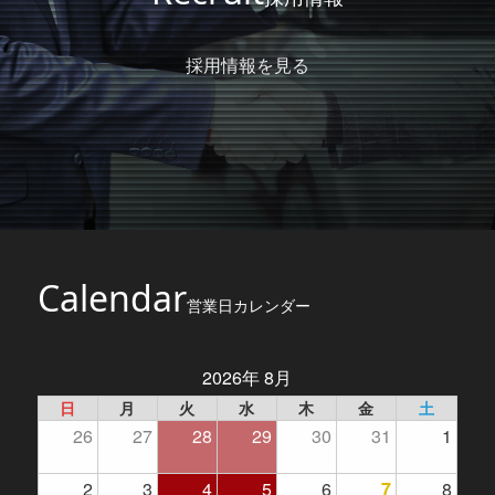
採用情報を見る
Calendar
営業日カレンダー
2026年 8月
日
月
火
水
木
金
土
26
27
28
29
30
31
1
2
3
4
5
6
7
8