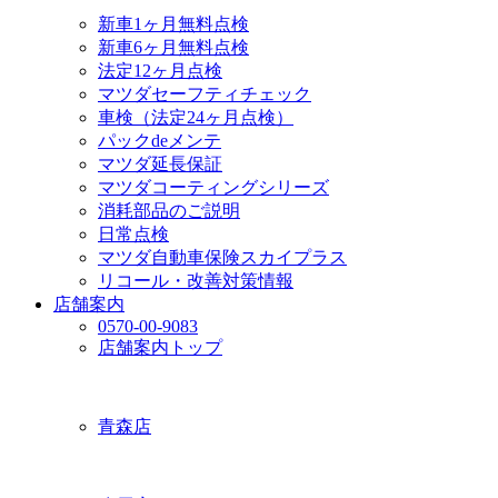
新車1ヶ月無料点検
新車6ヶ月無料点検
法定12ヶ月点検
マツダセーフティチェック
車検（法定24ヶ月点検）
パックdeメンテ
マツダ延長保証
マツダコーティングシリーズ
消耗部品のご説明
日常点検
マツダ自動車保険スカイプラス
リコール・改善対策情報
店舗案内
0570-00-9083
店舗案内トップ
青森店