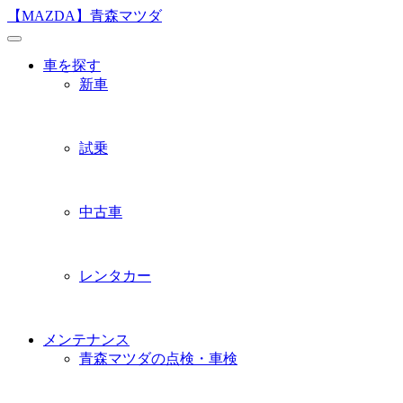
Skip
【MAZDA】青森マツダ
to
content
車を探す
新車
試乗
中古車
レンタカー
メンテナンス
青森マツダの点検・車検