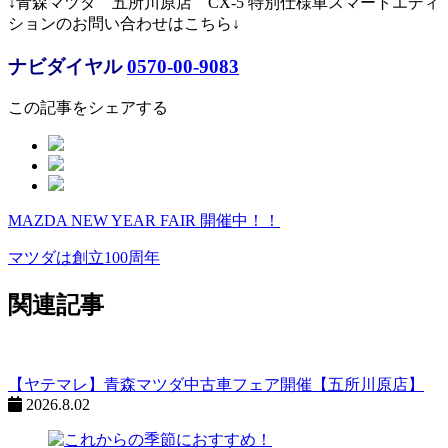
↓青森マツダ 五所川原店 CX-5 特別仕様車スマートエディ
ションのお問い合わせはこちら↓
ナビダイヤル
0570-00-9083
この記事をシェアする
MAZDA NEW YEAR FAIR 開催中！！
ペ
ー
マツダは創立100周年
ジ
関連記事
ネ
ー
シ
【ヤテマレ】青森マツダ中古車フェア開催【五所川原店】
2026.8.02
ョ