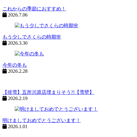
ン
%title
これからの季節におすすめ！
2026.7.06
もう少しでさくらの時期🌸
2026.3.30
今年の冬も
2026.2.28
【排雪】五所川原店埋まりそう?!【雪壁】
2026.2.19
明けましておめでとうございます！
2026.1.01