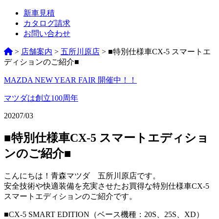
新車見積
カタログ請求
お問い合わせ
>
店舗案内
>
五所川原店
>
■特別仕様車CX-5 スマートエ
ディションのご紹介■
MAZDA NEW YEAR FAIR 開催中！！
ペ
ー
マツダは創立100周年
ジ
2020
7/03
ネ
■特別仕様車CX-5 スマートエディショ
ー
ンのご紹介■
シ
ョ
こんにちは！青森マツダ 五所川原店です。
安全技術や快適装備を充実させたお買得な特別仕様車CX-5
ン
スマートエディションのご紹介です。
%title
■CX-5 SMART EDITION（ベース機種：20S、25S、XD）