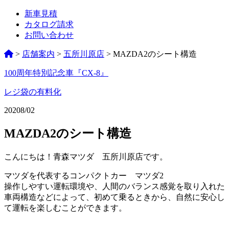
新車見積
カタログ請求
お問い合わせ
>
店舗案内
>
五所川原店
>
MAZDA2のシート構造
100周年特別記念車『CX-8』
ペ
ー
レジ袋の有料化
ジ
2020
8/02
ネ
MAZDA2のシート構造
ー
シ
こんにちは！青森マツダ 五所川原店です。
ョ
マツダを代表するコンパクトカー マツダ2
操作しやすい運転環境や、人間のバランス感覚を取り入れた
ン
車両構造などによって、初めて乗るときから、自然に安心し
%title
て運転を楽しむことができます。