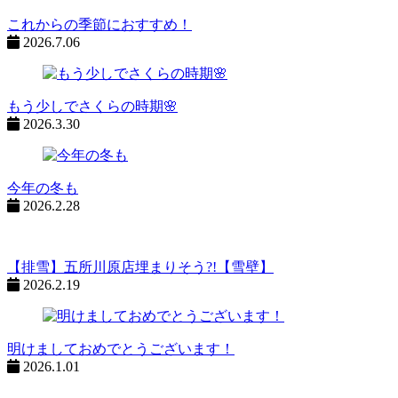
ン
%title
これからの季節におすすめ！
2026.7.06
もう少しでさくらの時期🌸
2026.3.30
今年の冬も
2026.2.28
【排雪】五所川原店埋まりそう?!【雪壁】
2026.2.19
明けましておめでとうございます！
2026.1.01