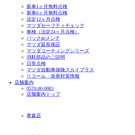
新車1ヶ月無料点検
新車6ヶ月無料点検
法定12ヶ月点検
マツダセーフティチェック
車検（法定24ヶ月点検）
パックdeメンテ
マツダ延長保証
マツダコーティングシリーズ
消耗部品のご説明
日常点検
マツダ自動車保険スカイプラス
リコール・改善対策情報
店舗案内
0570-00-9083
店舗案内トップ
青森店