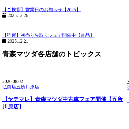
【ご挨拶】営業日のお知らせ【2025】
2025.12.26
【強運】初売り先取りフェア開催中【賞品】
2025.12.21
青森マツダ各店舗のトピックス
2026.
08.02
2
弘前店
五所川原店
【ヤテマレ】青森マツダ中古車フェア開催【五所
川原店】