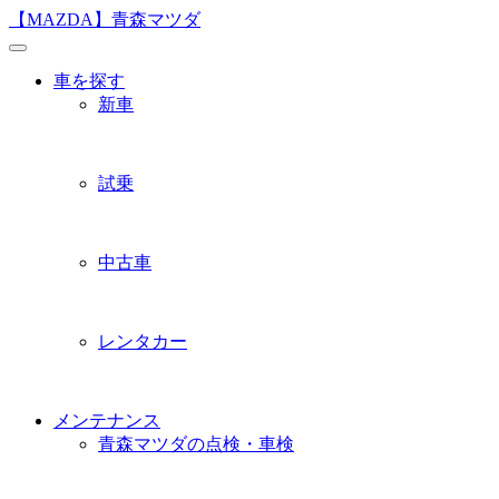
Skip
【MAZDA】青森マツダ
to
content
車を探す
新車
試乗
中古車
レンタカー
メンテナンス
青森マツダの点検・車検