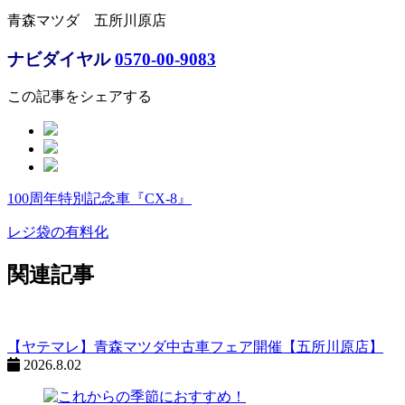
青森マツダ 五所川原店
ナビダイヤル
0570-00-9083
この記事をシェアする
100周年特別記念車『CX-8』
ペ
ー
レジ袋の有料化
ジ
関連記事
ネ
ー
シ
【ヤテマレ】青森マツダ中古車フェア開催【五所川原店】
2026.8.02
ョ