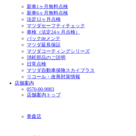
新車1ヶ月無料点検
新車6ヶ月無料点検
法定12ヶ月点検
マツダセーフティチェック
車検（法定24ヶ月点検）
パックdeメンテ
マツダ延長保証
マツダコーティングシリーズ
消耗部品のご説明
日常点検
マツダ自動車保険スカイプラス
リコール・改善対策情報
店舗案内
0570-00-9083
店舗案内トップ
青森店