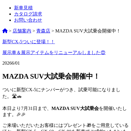
新車見積
カタログ請求
お問い合わせ
>
店舗案内
>
青森店
>
MAZDA SUV大試乗会開催中！
新型CX-5ついに登場！！
ペ
ー
展示車＆展示アイテムをリニューアルしました😍
ジ
2026
6/01
ネ
MAZDA SUV大試乗会開催中！
ー
シ
ついに新型CX-5にナンバーがつき、試乗可能になりまし
た。🛣️🚗
ョ
ン
本日より7月31日まで、
MAZDA SUV大試乗会
を開催いたし
ます。🎉🎉
%title
ご来場いただいたお客様にはプレゼント🎁をご用意している