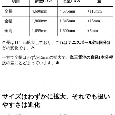
項目
新型CX-5
旧型CX-5
差
全長
4,690mm
4,575mm
+115mm
全幅
1,860mm
1,845mm
+15mm
全高
1,695mm
1,690mm
+5mm
全長は115mm拡大しており、これは
テニスボール約2個分
ほ
どの変化です。🎾
一方で全幅はわずか15mmの拡大で、
単三電池の直径1本分程
度
の差にとどまっています。🪫
サイズはわずかに拡大、それでも扱い
やすさは進化