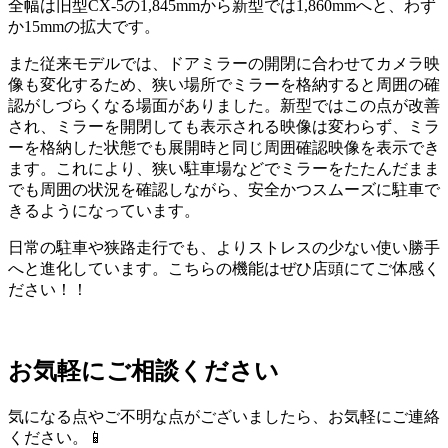
全幅は旧型CX-5の1,845mmから新型では1,860mmへと、わず
か15mmの拡大です。
また従来モデルでは、ドアミラーの開閉に合わせてカメラ映
像も変化するため、狭い場所でミラーを格納すると周囲の確
認がしづらくなる場面がありました。新型ではこの点が改善
され、ミラーを開閉しても表示される映像は変わらず、ミラ
ーを格納した状態でも展開時と同じ周囲確認映像を表示でき
ます。これにより、狭い駐車場などでミラーをたたんだまま
でも周囲の状況を確認しながら、安全かつスムーズに駐車で
きるようになっています。
日常の駐車や狭路走行でも、よりストレスの少ない使い勝手
へと進化しています。こちらの機能はぜひ店頭にてご体感く
ださい！！
お気軽にご相談ください
気になる点やご不明な点がございましたら、お気軽にご連絡
ください。📱