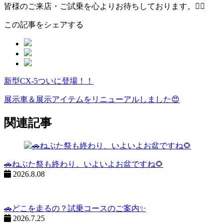
皆様のご来店・ご試乗を心よりお待ちしております。💁‍♀️
この記事をシェアする
新型CX-5ついに登場！！
ペ
ー
展示車＆展示アイテムをリニューアルしました😍
ジ
関連記事
ネ
ー
シ
🚗ねぶた祭も終わり、いよいよお盆ですね🌻
2026.8.08
ョ
ン
%title
🚗どこを走るの？試乗コースのご案内✨
2026.7.25