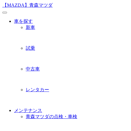
Skip
【MAZDA】青森マツダ
to
content
車を探す
新車
試乗
中古車
レンタカー
メンテナンス
青森マツダの点検・車検