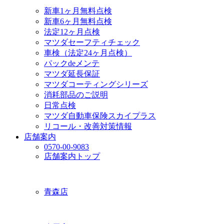
新車1ヶ月無料点検
新車6ヶ月無料点検
法定12ヶ月点検
マツダセーフティチェック
車検（法定24ヶ月点検）
パックdeメンテ
マツダ延長保証
マツダコーティングシリーズ
消耗部品のご説明
日常点検
マツダ自動車保険スカイプラス
リコール・改善対策情報
店舗案内
0570-00-9083
店舗案内トップ
青森店