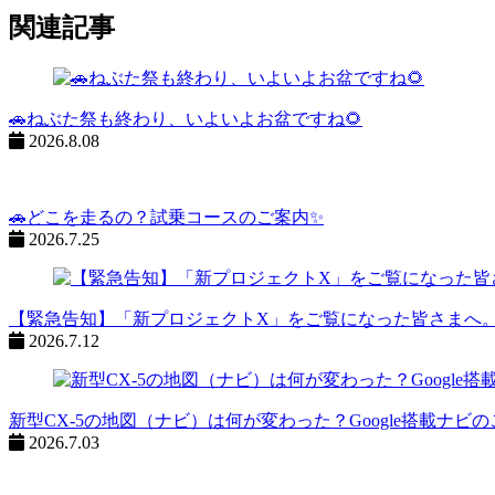
ジ
関連記事
ネ
ー
シ
🚗ねぶた祭も終わり、いよいよお盆ですね🌻
2026.8.08
ョ
ン
%title
🚗どこを走るの？試乗コースのご案内✨
2026.7.25
【緊急告知】「新プロジェクトX」をご覧になった皆さまへ
2026.7.12
新型CX-5の地図（ナビ）は何が変わった？Google搭載ナビ
2026.7.03