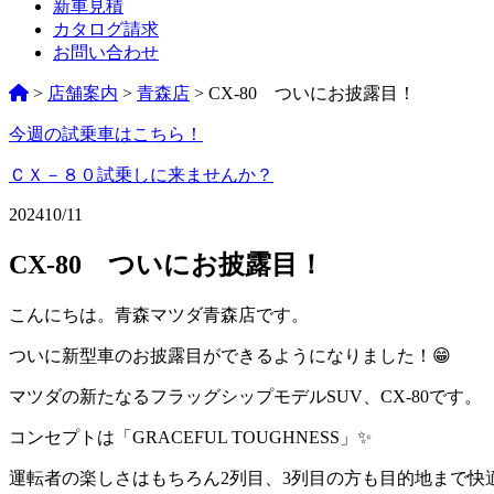
新車見積
カタログ請求
お問い合わせ
>
店舗案内
>
青森店
>
CX-80 ついにお披露目！
今週の試乗車はこちら！
ペ
ー
ＣＸ－８０試乗しに来ませんか？
ジ
2024
10/11
ネ
CX-80 ついにお披露目！
ー
シ
こんにちは。青森マツダ青森店です。
ョ
ついに新型車のお披露目ができるようになりました！😁
ン
マツダの新たなるフラッグシップモデルSUV、CX-80です。
%title
コンセプトは「GRACEFUL TOUGHNESS」✨
運転者の楽しさはもちろん2列目、3列目の方も目的地まで快