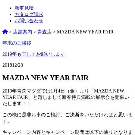
新車見積
カタログ請求
お問い合わせ
>
店舗案内
>
青森店
>
MAZDA NEW YEAR FAIR
年末のご挨拶
ペ
ー
2019年も宜しくお願いします
ジ
2018
12/28
ネ
MAZDA NEW YEAR FAIR
ー
2019年青森マツダでは1月4日（金）より「MAZDA NEW
シ
YEAR FAIR」と題しまして新春特典満載の展示会を開催い
ョ
たします！！
ン
この機に是非お車のご検討、ご決断をいただければと思いま
%title
す。
キャンペーン内容とキャンペーン期間は以下の通りとなりま