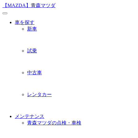
Skip
【MAZDA】青森マツダ
to
content
車を探す
新車
試乗
中古車
レンタカー
メンテナンス
青森マツダの点検・車検