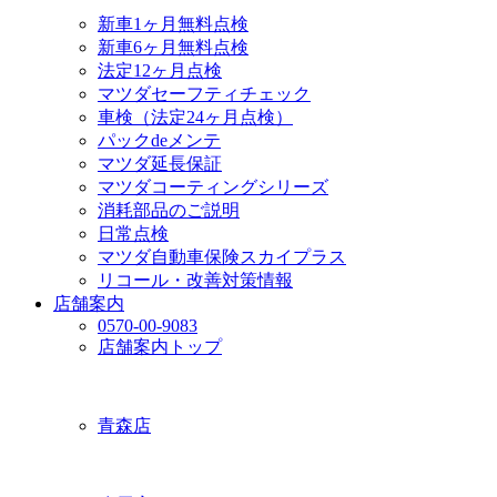
新車1ヶ月無料点検
新車6ヶ月無料点検
法定12ヶ月点検
マツダセーフティチェック
車検（法定24ヶ月点検）
パックdeメンテ
マツダ延長保証
マツダコーティングシリーズ
消耗部品のご説明
日常点検
マツダ自動車保険スカイプラス
リコール・改善対策情報
店舗案内
0570-00-9083
店舗案内トップ
青森店