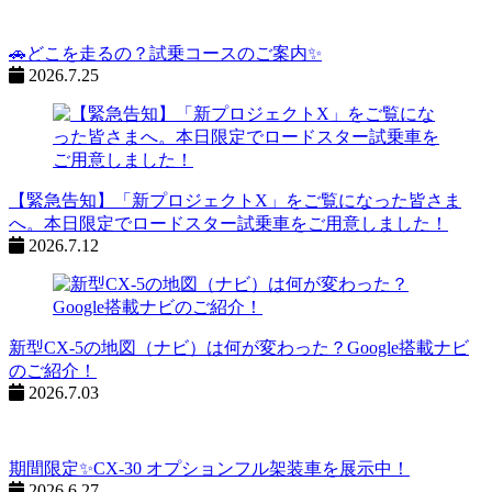
ン
%title
🚗どこを走るの？試乗コースのご案内✨
2026.7.25
【緊急告知】「新プロジェクトX」をご覧になった皆さま
へ。本日限定でロードスター試乗車をご用意しました！
2026.7.12
新型CX-5の地図（ナビ）は何が変わった？Google搭載ナビ
のご紹介！
2026.7.03
期間限定✨CX-30 オプションフル架装車を展示中！
2026.6.27