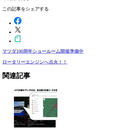
この記事をシェアする
マツダ100周年ショールーム開催準備中
ペ
ー
ロータリーエンジンへ点火！！
ジ
関連記事
ネ
ー
シ
ョ
ン
%title