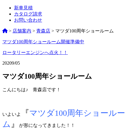
新車見積
カタログ請求
お問い合わせ
>
店舗案内
>
青森店
>
マツダ100周年ショールーム
マツダ100周年ショールーム開催準備中
ペ
ー
ロータリーエンジンへ点火！！
ジ
2020
9/05
ネ
マツダ100周年ショールーム
ー
シ
こんにちは♪ 青森店です！
ョ
ン
『
マツダ100周年ショールー
いよいよ
%title
ム
』
が形になってきました！！