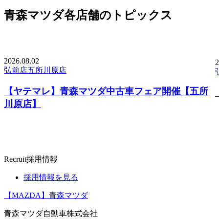
青森マツダ各店舗のトピックス
2026.
08.02
2
弘前店
五所川原店
【ヤテマレ】青森マツダ中古車フェア開催【五所
川原店】
Recruit
採用情報
採用情報を見る
【MAZDA】青森マツダ
青森マツダ自動車株式会社