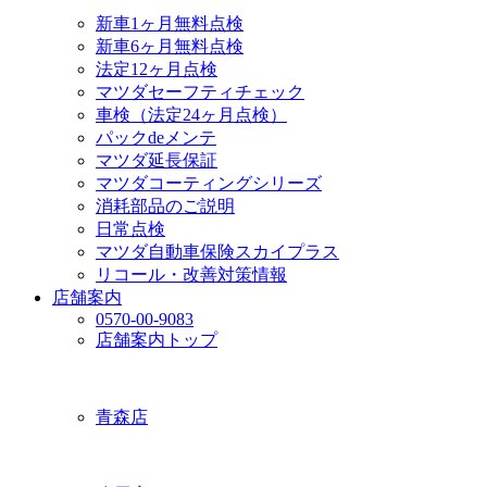
新車1ヶ月無料点検
新車6ヶ月無料点検
法定12ヶ月点検
マツダセーフティチェック
車検（法定24ヶ月点検）
パックdeメンテ
マツダ延長保証
マツダコーティングシリーズ
消耗部品のご説明
日常点検
マツダ自動車保険スカイプラス
リコール・改善対策情報
店舗案内
0570-00-9083
店舗案内トップ
青森店