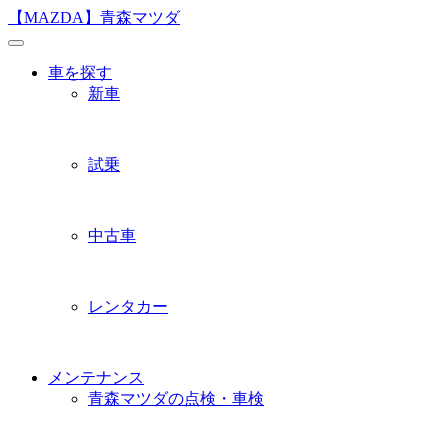
Skip
【MAZDA】青森マツダ
to
content
車を探す
新車
試乗
中古車
レンタカー
メンテナンス
青森マツダの点検・車検