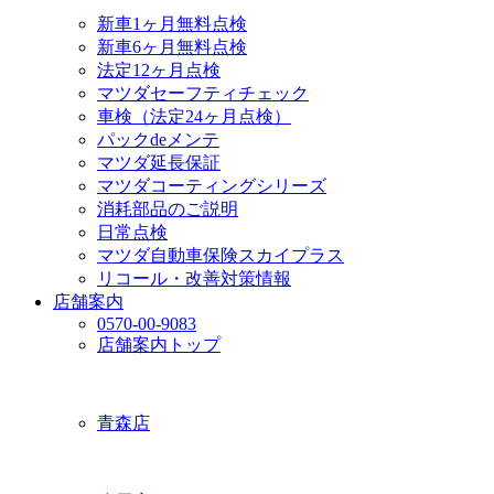
新車1ヶ月無料点検
新車6ヶ月無料点検
法定12ヶ月点検
マツダセーフティチェック
車検（法定24ヶ月点検）
パックdeメンテ
マツダ延長保証
マツダコーティングシリーズ
消耗部品のご説明
日常点検
マツダ自動車保険スカイプラス
リコール・改善対策情報
店舗案内
0570-00-9083
店舗案内トップ
青森店