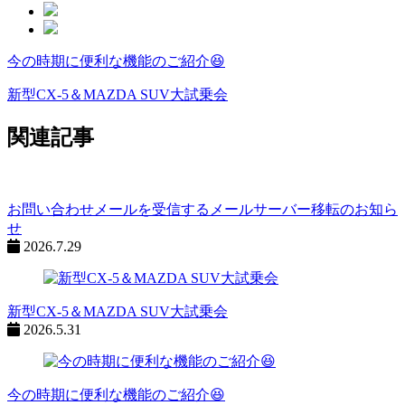
今の時期に便利な機能のご紹介😆
ペ
ー
新型CX-5＆MAZDA SUV大試乗会
ジ
関連記事
ネ
ー
シ
お問い合わせメールを受信するメールサーバー移転のお知ら
せ
ョ
2026.7.29
ン
%title
新型CX-5＆MAZDA SUV大試乗会
2026.5.31
今の時期に便利な機能のご紹介😆