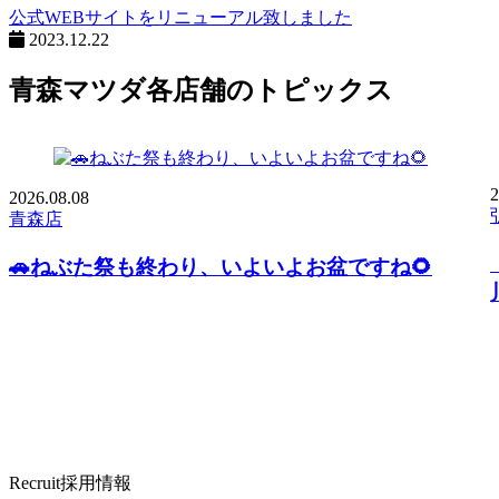
公式WEBサイトをリニューアル致しました
2023.12.22
青森マツダ各店舗のトピックス
2
2026.
08.08
青森店
🚗ねぶた祭も終わり、いよいよお盆ですね🌻
Recruit
採用情報