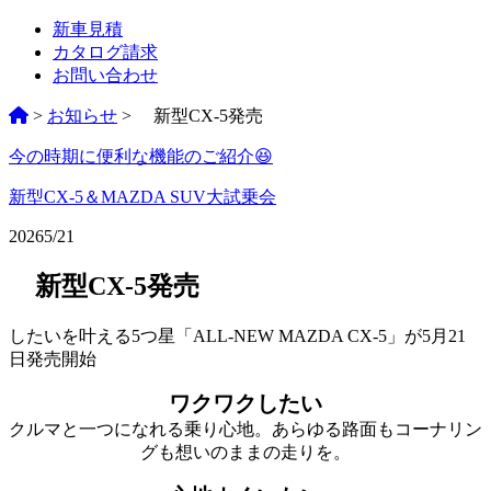
新車見積
カタログ請求
お問い合わせ
>
お知らせ
>
新型CX-5発売
今の時期に便利な機能のご紹介😆
ペ
ー
新型CX-5＆MAZDA SUV大試乗会
ジ
2026
5/21
ネ
新型CX-5発売
ー
シ
したいを叶える5つ星「ALL-NEW MAZDA CX-5」が5月21
日発売開始
ョ
ワクワクしたい
ン
クルマと一つになれる乗り心地。あらゆる路面もコーナリン
%title
グも想いのままの走りを。