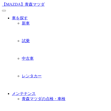
Skip
【MAZDA】青森マツダ
to
content
車を探す
新車
試乗
中古車
レンタカー
メンテナンス
青森マツダの点検・車検