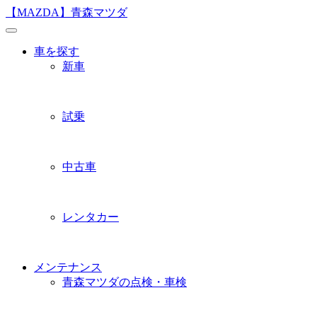
Skip
【MAZDA】青森マツダ
to
content
車を探す
新車
試乗
中古車
レンタカー
メンテナンス
青森マツダの点検・車検