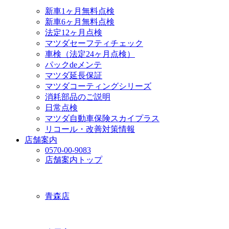
新車1ヶ月無料点検
新車6ヶ月無料点検
法定12ヶ月点検
マツダセーフティチェック
車検（法定24ヶ月点検）
パックdeメンテ
マツダ延長保証
マツダコーティングシリーズ
消耗部品のご説明
日常点検
マツダ自動車保険スカイプラス
リコール・改善対策情報
店舗案内
0570-00-9083
店舗案内トップ
青森店